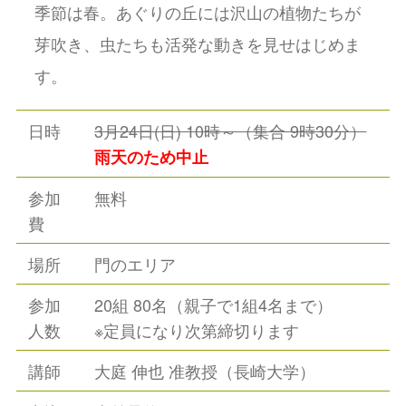
季節は春。あぐりの丘には沢山の植物たちが
芽吹き、虫たちも活発な動きを見せはじめま
す。
日時
3月24日(日) 10時～（集合 9時30分）
雨天のため中止
参加
無料
費
場所
門のエリア
参加
20組 80名（親子で1組4名まで）
人数
※定員になり次第締切ります
講師
大庭 伸也 准教授（長崎大学）