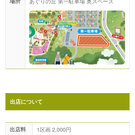
場所
あぐりの丘 第一駐車場 奥スペース
出店について
出店料
1区画 2,000円